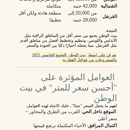
الشمالية
42,000 جنيه
متكاملة
من 20,000 إلى
منطقة هادئة ولكن أقل
القرنفل
28,000 جنيه
تنظيمًا
النتيجة
:
بيت الوطن يجمع بين
سعر أقل من المناطق الراقية
مثل
الأندلس واللوتس، و
تنظيم وتخطيط أفضل من مناطق أقدم
مثل القرنفل. مما يجعله
اختيارًا ذكيًا بين الجودة والسعر
.
تعرف على اسعار بيت الوطن التجمع الخامس 2025
والمشروعات من قوافل العقارية
العوامل المؤثرة على
"أحسن سعر للمتر" في بيت
الوطن
لفهم ما يجعل السعر "جيدًا"، عليك الانتباه لهذه العوامل:
الموقع داخل الحي
: القرب من الطرق والمحاور =
سعر أعلى
اكتمال المرافق
: الأحياء المكتملة ترتفع قيمتها