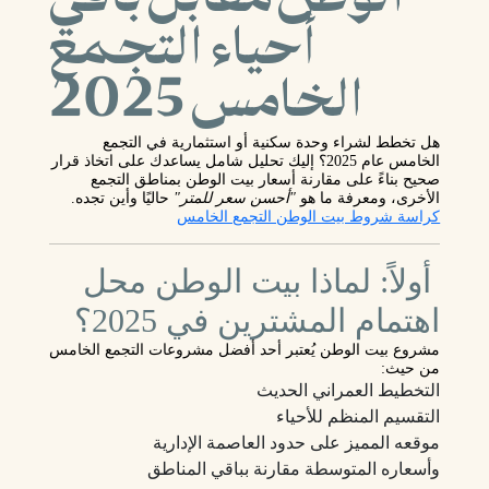
الوطن مقابل باقي
أحياء التجمع
الخامس 2025
هل تخطط لشراء وحدة سكنية أو استثمارية في
التجمع
الخامس
عام 2025؟ إليك تحليل شامل يساعدك على اتخاذ قرار
صحيح بناءً على
مقارنة أسعار بيت الوطن بمناطق التجمع
الأخرى
، ومعرفة ما هو
"أحسن سعر للمتر"
حاليًا وأين تجده.
كراسة شروط بيت الوطن التجمع الخامس
أولاً: لماذا بيت الوطن محل
اهتمام المشترين في 2025؟
مشروع
بيت الوطن
يُعتبر أحد أفضل مشروعات
التجمع الخامس
من حيث:
التخطيط العمراني الحديث
التقسيم المنظم للأحياء
موقعه المميز على حدود العاصمة الإدارية
وأسعاره المتوسطة مقارنة بباقي المناطق