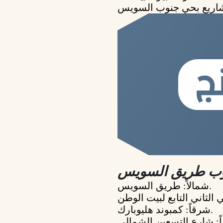
شمالاً: طريق السويس.
شرقاً: كمبوند هليوبارك.
اً: شارع التسعين الشمالي