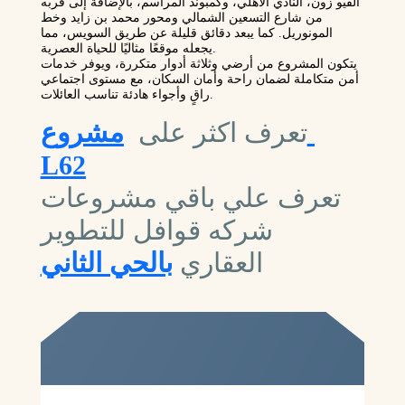
الفيو زون، النادي الأهلي، وكمبوند المراسم، بالإضافة إلى قربه
من شارع التسعين الشمالي ومحور محمد بن زايد وخط
المونوريل. كما يبعد دقائق قليلة عن طريق السويس، مما
يجعله موقعًا مثاليًا للحياة العصرية.
يتكون المشروع من أرضي وثلاثة أدوار متكررة، ويوفر خدمات
أمن متكاملة لضمان راحة وأمان السكان، مع مستوى اجتماعي
راقٍ وأجواء هادئة تناسب العائلات.
تعرف اكثر على
مشروع
L62
تعرف علي باقي مشروعات
شركه قوافل للتطوير
العقاري
بالحي الثاني