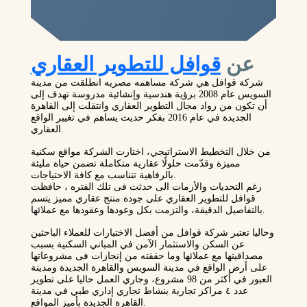
عن
قوافل للتطوير العقاري
شركة قوافل هي شركة مساهمه مصريه انطلقت من مدينة
السويس عام 2008 برؤية هندسية وإنشائية مدروسة تهدف إلى
أن تكون من رواد مجال التطوير العقاري وانتقلت إلى القاهرة
الجديدة في عام 2016 بفكر حديث يساهم في تغيير الواقع
العقاري.
من خلال التخطيط الاستراتيجي، اختارت الشركة مواقع سكنية
مميزة وقدّمت حلولًا عقارية متكاملة تضمن حياة مليئة
بالرفاهية تتناسب مع كافة الاحتياجات.
رغم التحديات والأزمات الى حدثت فى تلك الفتره ، حافظت
قوافل للتطوير العقاري على جودة منتج عقاري مميز يتسم
بالتفاصيل الدقيقة، والتزمت بكل وعودها وعقودها مع عملائها.
وحاليا تعتبر شركة قوافل من أفضل الاختيارات للعملاء الباحثين
عن السكن والاستثمار الآمن في المباني السكنية بسبب
مصداقيتها مع عملائها وما حققته من إنجازات فى مشروعاتها
على أرض الواقع في مدينة السويس والقاهرة الجديدة ومدينة
العبور في أكثر من 98 مشروع، وجاري العمل حاليا على تطوير
عدد ٤ مراكز تجارية بنشاط تجاري إداري طبي في مدينة
القاهرة الجديدة بأميز المواقع.