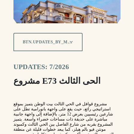
BTN.UPDATES_BY_MONTH
UPDATES: 7/2026
مشروع E73 الحى الثالث
مشروع قوافل في الحي الثالث بيت الوطن يتميز بموقع
استراتيجي رائع، حيث يقع على واجهة بانورامية تطل على
شارعين رئيسيين بعرض 12 متر، بالإضافة إلى واجهة جانبية
مباشرة على حديقة ذات مساحات خضراء واسعة. يتميز
المشروع بقربه من شارع الفاصل بين الحي الثالث وكمبوند
مونتن فيو بالم هيلز، كما يبعد خطوات قليلة عن منطقة