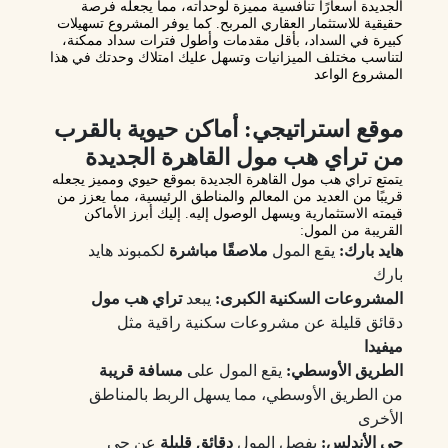
الجديدة أسعارًا تنافسية مميزة لوحداته، مما يجعله فرصة
حقيقية للاستثمار العقاري المربح. كما يوفر المشروع تسهيلات
كبيرة في السداد، بأقل مقدمات وأطول فترات سداد ممكنة،
لتناسب مختلف الميزانيات وتسهل عليك امتلاك وحدتك في هذا
المشروع الواعد
موقع استراتيجي: أماكن حيوية بالقرب
من تراي هب مول القاهرة الجديدة
يتمتع
تراي هب مول القاهرة الجديدة
بموقع حيوي ومميز يجعله
قريبًا من العديد من المعالم والمناطق الرئيسية، مما يعزز من
قيمته الاستثمارية ويسهل الوصول إليه. إليك أبرز الأماكن
القريبة من المول:
هايد بارك:
يقع المول
ملاصقًا مباشرة
لكمبوند هايد
بارك
المشروعات السكنية الكبرى:
يبعد
تراي هب مول
دقائق قليلة عن مشروعات سكنية راقية مثل
ميفيدا
الطريق الأوسطي:
يقع المول على
مسافة قريبة
من الطريق الأوسطي، مما يسهل الربط بالمناطق
الأخرى
حي الأندلس:
يفصل المول
دقائق قليلة
عن حي