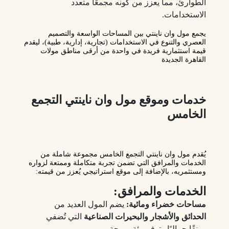
الطوارئ، مما يعزز من كونه مجمعًا متعدد
الاستخدامات.
يجمع
مول وان ناينتي
بين المساحات الواسعة والتصميم
العصري والتنوع في الاستخدامات (تجارية، إدارية، طبية)، ليقدم
قيمة استثمارية فريدة في واحدة من أرقى مناطق مولات
القاهرة الجديدة
خدمات وموقع مول وان ناينتي التجمع
الخامس
يُقدم
مول وان ناينتي التجمع الخامس
مجموعة شاملة من
الخدمات والمرافق التي تضمن تجربة متكاملة وممتعة لزواره
ومستثمريه، بالإضافة إلى موقع استراتيجي يُعزز من قيمته:
الخدمات والمرافق:
مساحات خضراء ومائية:
يضم المول العديد من
الحدائق والأشجار والبحيرات الصناعية
التي تُضفي
رونقًا جماليًا وتوفر بيئة مريحة.