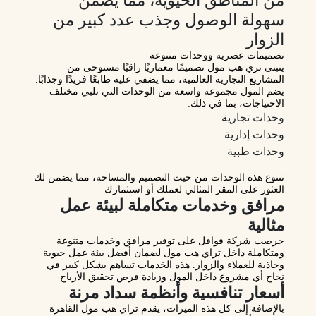
سهولة الوصول وجذب عدد كبير من
الزوار
تصميمات عصرية ووحدات متنوعة
يتبنى تري هب مول تصميمًا معماريًا راقيًا مستوحى من
المشاريع التجارية العالمية، مما يضفي عليه طابعًا فريدًا وجذابًا.
يضم المول مجموعة واسعة من الوحدات التي تلبي مختلف
الاحتياجات، بما في ذلك:
وحدات تجارية
وحدات إدارية
وحدات طبية
تتنوع هذه الوحدات من حيث التصميم والمساحة، مما يضمن لك
العثور على المقر المثالي لعملك أو استثمارك
مرافق وخدمات متكاملة لبيئة عمل
مثالية
حرصت شركة قوافل على توفير مرافق وخدمات متنوعة
ومتكاملة داخل تراي هب مول لضمان أفضل بيئة عمل حيوية
وجاذبة للعملاء والزوار. هذه الخدمات تساهم بشكل كبير في
نجاح أي مشروع داخل المول وزيادة فرص تحقيق الأرباح
أسعار تنافسية وأنظمة سداد مرنة
بالإضافة إلى كل هذه الميزات، يقدم تراي هب مول القاهرة