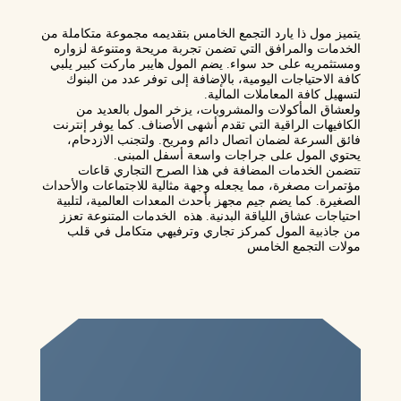
يتميز
مول ذا يارد
التجمع الخامس بتقديمه مجموعة متكاملة من
الخدمات والمرافق التي تضمن تجربة مريحة ومتنوعة لزواره
ومستثمريه على حد سواء. يضم المول
هايبر ماركت كبير
يلبي
كافة الاحتياجات اليومية، بالإضافة إلى توفر عدد من
البنوك
لتسهيل كافة المعاملات المالية.
ولعشاق المأكولات والمشروبات، يزخر المول بالعديد من
الكافيهات الراقية
التي تقدم أشهى الأصناف. كما يوفر
إنترنت
فائق السرعة
لضمان اتصال دائم ومريح. ولتجنب الازدحام،
يحتوي المول على
جراجات واسعة أسفل المبنى
.
تتضمن الخدمات المضافة في هذا الصرح التجاري
قاعات
مؤتمرات مصغرة
، مما يجعله وجهة مثالية للاجتماعات والأحداث
الصغيرة. كما يضم
جيم مجهز بأحدث المعدات العالمية
، لتلبية
احتياجات عشاق اللياقة البدنية. هذه الخدمات المتنوعة تعزز
من جاذبية المول كمركز تجاري وترفيهي متكامل في قلب
مولات التجمع الخامس