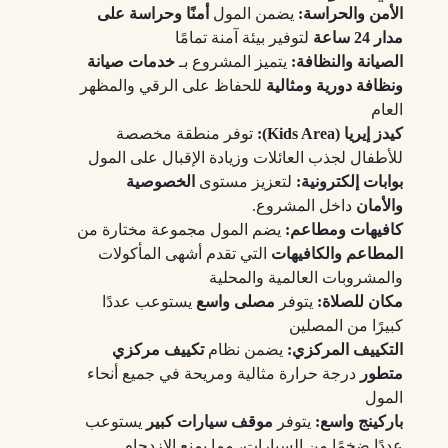
الأمن والحراسة:
يضمن المول
أمنًا وحراسة على
مدار 24 ساعة
لتوفير بيئة آمنة تمامًا
الصيانة والنظافة:
يتميز المشروع بـ
خدمات صيانة
ونظافة دورية ومثالية
للحفاظ على الرقي والمظهر
العام
كيدز إيريا (Kids Area):
توفر منطقة مخصصة
للأطفال لجذب العائلات وزيادة الإقبال على المول
بوابات إلكترونية:
لتعزيز مستوى
الخصوصية
والأمان
داخل المشروع.
كافيهات ومطاعم:
يضم المول مجموعة مختارة من
المطاعم والكافيهات
التي تقدم أشهى المأكولات
والمشروبات العالمية والمحلية
مكان للصلاة:
يتوفر
مصلى واسع
يستوعب عددًا
كبيرًا من المصلين
التكييف المركزي:
يضمن نظام
تكييف مركزي
متطور
درجة حرارة مثالية ومريحة في جميع أنحاء
المول
باركينج واسع:
يتوفر
موقف سيارات كبير
يستوعب
عددًا ضخمًا من السيارات، مما يمنع الازدحام