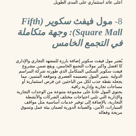
أعلى عائد استثماري على المدى الطويل.
8-
مول فيفث
سكوير (Fifth
Square Mall): وجهة متكاملة
في التجمع الخامس
يُعتبر
مول فيفث سكوير
إضافة بارزة للمشهد التجاري والإداري
كا افضل واكبر مولات
التجمع الخامس
، ويقع ضمن مشروع
فيفث سكوير السكني المتكامل الذي طورته شركة المراسم
الدولية. يتميز المول بتصميمه العصري وموقعه المتميز، مما
يجعله نقطة جذب لكل من الباحثين عن فرص استثمارية أو
مساحات تجارية وإدارية راقية.
يحتوي المول عادةً على مجموعة متنوعة من الوحدات التجارية
والإدارية التي تلبي احتياجات مختلف الشركات والأنشطة
التجارية، بالإضافة إلى توفير خدمات أساسية مثل مواقف
السيارات، الأمن، والصيانة الدورية لضمان بيئة عمل وتسوق
مريحة وفعالة