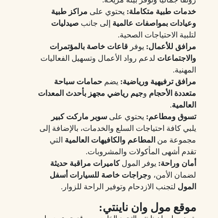
خدمات طبية متكاملة:
يحتوي على
مراكز طبية
وعيادات بمواصفات عالمية
إلى جانب
صيدليات
لتلبية الاحتياجات الصحية.
مرافق للأعمال:
يوفر
قاعات خاصة بالمؤتمرات
والاجتماعات
لدعم رواد الأعمال وتسهيل الفعاليات
المهنية.
مرافق ترفيهية ورياضية:
يضم
حمامات سباحة
متعددة الأحجام
و
جيم رياضي مجهز بأحدث المعدات
العالمية
.
تسوق ومطاعم:
يحتوي على
سوبر ماركت كبير
يلبي كافة احتياجات السلع والخدمات، بالإضافة إلى
مجموعة من
المطاعم والكافيهات العالمية
التي
تقدم أشهى المأكولات والمشروبات.
أمان وراحة:
يوفر المول
كاميرات مراقبة حديثة
لضمان الأمن، و
جراجات خاصة للسيارات أسفل
المول
لتجنب الازدحام وتوفير الراحة للزوار.
موقع مول وان ناينتي: