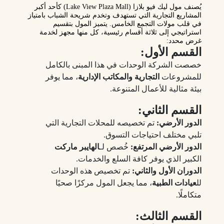
يُصنف
مول ليك فيو بلازا (Lake View Plaza Mall)
كأحد أكبر
المشاريع التجارية التي تستهدف وتخدم شريحة الشباب بامتياز
في قلب مولات التجمع الخامس. يتميز المول بتقسيم
استراتيجي إلى ثلاثة أقسام رئيسية، كل منها مجهز لخدمة
غرض محدد:
القسم الأول:
خصصت الشركة الوحدات في هذا المبنى بالكامل
للمشروعات
التجارية والمكاتب الإدارية
، مما يوفر
بيئة مثالية للأعمال المتنوعة.
القسم الثاني:
الدور الأرضي:
تم تخصيصه للمحلات التجارية التي
تلبي مختلف احتياجات التسوق.
الدور الأرضي المرتفع:
خُصص لـ
الهايبر ماركت
الكبير الذي يوفر كافة السلع والخدمات.
الدوران الأول والثاني:
تم تخصيص هذه الوحدات
لل
عيادات الطبية
، مما يجعل المول مركزًا صحيًا
متكاملًا.
القسم الثالث: