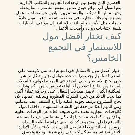
العصري الذي يجمع بين الوحدات التجارية والمكاتب الإدارية.
يقع المول في موقع حيوي ضمن التجمع الخامس، مما يجعله
وجهة مثالية للشركات والمستثمرين البادين عن مساحات عمل
متميزة أو محلات تجارية في منطقة نشطة. يوفر المول عادةً
خدمات مثل الأمن، والصيانة، بالإضافة إلى مواقف للسيارات
لتلبية احتياجات رواده وأصحاب الأعمال.
كيف تختار أفضل مول
للاستثمار في التجمع
الخامس؟
اختيار أفضل مول للاستثمار في التجمع الخامس لا يعتمد على
السعر فقط، بل يجب دراسة عدة عوامل تؤثر بشكل مباشر
على نجاح الاستثمار. يأتي الموقع في المرتبة الأولى، فالمولات
القريبة من شارع التسعين أو الواقعة بالقرب من الكمبوندات
السكنية الكبرى تحقق معدلات إشغال أعلى وحركة عملاء أكبر.
كما يجب التأكد من خبرة الشركة المطورة وسابقة أعمالها، لأن
نجاح المشروع يرتبط بجودة التنفيذ وإدارة التشغيل بعد التسليم.
ومن المهم أيضًا مراجعة نوع النشاط المستهدف داخل المول،
فالوحدات التجارية تختلف في طبيعة العائد عن الوحدات الطبية
أو الإدارية، كما تختلف احتياجات كل نشاط من حيث المساحة
والموقع داخل المشروع. كذلك ينبغي دراسة أنظمة السداد،
ورسوم الصيانة، وخطة تشغيل المول بعد الافتتاح، لأن الإدارة
الاحترافية تساهم بشكل كبير في رفع قيمة الوحدة وتحقيق