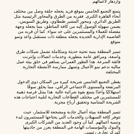
وازدهار لأعمالهم.
يتمتع التجمع الخامس بموقع فريد يجعله حلقة وصل بين مختلف
أنحاء القاهرة الكبرى. فقربه من الطرق والمحاور الرئيسية مثل
الطريق الدائري، ومحور المشير طنطاوي، وطريق السويس،
يضمن سهولة الوصول إليه من كافة المناطق، مما يجعله وجهة
مفضلة للعملاء والمستثمرين على حد سواء. كما أن قربه من
العاصمة الإدارية الجديدة يجعله منطقة ذات مستقبل واعد ونمو
متوقع.
تتميز المنطقة ببنية تحتية حديثة ومتكاملة تشمل شبكات طرق
واسعة، ومرافق عامة متطورة، وخدمات اتصالات وإنترنت
فائقة السرعة. هذا التطور العمراني يساهم في خلق بيئة عمل
مثالية تدعم نمو الأعمال وتسهل ممارسة الأنشطة التجارية
المختلفة.
يقطن التجمع الخامس شريحة كبيرة من السكان ذوي الدخول
المرتفعة والمستوى الاجتماعي الراقي، مما يخلق سوقًا
استهلاكيًا واعدًا يتمتع بقوة شرائية عالية. هذا يمثل فرصة ذهبية
للمستثمرين في مختلف القطاعات التجارية لتلبية احتياجات هذه
الشريحة المتنامية وتحقيق أرباح مجزية.
تتميز المنطقة ببيئة أعمال جاذبة ومشجعة للاستثمار، حيث
تتوفر كافة التسهيلات والخدمات التي يحتاجها المستثمرون لبدء
وتنمية أعمالهم. كما أن وجود العديد من الشركات الكبرى
والبنوك والمؤسسات الهامة في المنطقة يعزز من جاذبيتها
كمركز تجاري رئيسي.