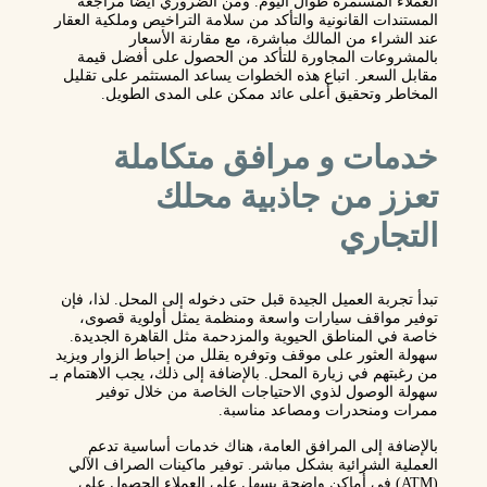
العملاء المستمرة طوال اليوم. ومن الضروري أيضًا مراجعة
المستندات القانونية والتأكد من سلامة التراخيص وملكية العقار
عند الشراء من المالك مباشرة، مع مقارنة الأسعار
بالمشروعات المجاورة للتأكد من الحصول على أفضل قيمة
مقابل السعر. اتباع هذه الخطوات يساعد المستثمر على تقليل
المخاطر وتحقيق أعلى عائد ممكن على المدى الطويل.
خدمات و مرافق متكاملة
تعزز من جاذبية محلك
التجاري
تبدأ تجربة العميل الجيدة قبل حتى دخوله إلى المحل. لذا، فإن
توفير مواقف سيارات واسعة ومنظمة يمثل أولوية قصوى،
خاصة في المناطق الحيوية والمزدحمة مثل القاهرة الجديدة.
سهولة العثور على موقف وتوفره يقلل من إحباط الزوار ويزيد
من رغبتهم في زيارة المحل. بالإضافة إلى ذلك، يجب الاهتمام بـ
سهولة الوصول لذوي الاحتياجات الخاصة من خلال توفير
ممرات ومنحدرات ومصاعد مناسبة.
بالإضافة إلى المرافق العامة، هناك خدمات أساسية تدعم
العملية الشرائية بشكل مباشر. توفير ماكينات الصراف الآلي
(ATM) في أماكن واضحة يسهل على العملاء الحصول على