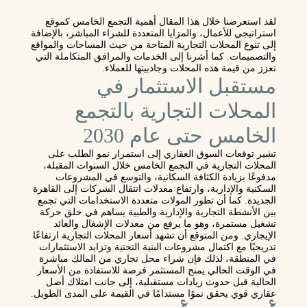
لقد استعرضنا خلال هذا المقال أهمية التجمع الخامس كموقع
استراتيجي للأعمال، والمزايا المتعددة للشراء المباشر، بالإضافة
إلى تنوع المحلات التجارية المتاحة من حيث المساحات والمواقع
والتصميمات. كما أشرنا إلى الخدمات والمرافق المتكاملة التي
تعزز من قيمة هذه المحلات وجاذبيتها للعملاء.
مستقبل الاستثمار في
المحلات التجارية بالتجمع
الخامس حتى عام 2030
تشير توقعات السوق العقاري إلى استمرار نمو الطلب على
المحلات التجارية في التجمع الخامس خلال السنوات المقبلة،
مدفوعًا بزيادة الكثافة السكانية، والتوسع في المشروعات
السكنية والإدارية، وارتفاع معدلات انتقال الشركات إلى القاهرة
الجديدة. كما أن تطور المولات متعددة الاستخدامات التي تجمع
بين الأنشطة التجارية والإدارية والطبية يساهم في خلق حركة
تشغيل مستمرة، وهو ما يرفع من معدلات الإشغال والعائد
الإيجاري. ومن المتوقع أن تشهد أسعار المحلات التجارية ارتفاعًا
تدريجيًا مع اكتمال مشروعات البنية التحتية وتزايد الاستثمارات
في المنطقة، لذلك فإن شراء محل تجاري من المالك مباشرة
في الوقت الحالي يمنح المستثمر فرصة للاستفادة من الأسعار
الحالية قبل حدوث زيادات مستقبلية، إلى جانب امتلاك أصل
عقاري قوي يحقق نموًا مستدامًا في القيمة على المدى الطويل.