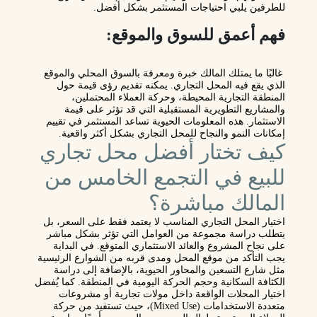
للطرفين يلبي احتياجات المستثمر بشكل أفضل.
فهم أعمق للسوق والموقع:
غالبًا ما يمتلك المالك خبرة ومعرفة بالسوق المحلي والموقع
الذي يقع فيه المحل التجاري. يمكنه تقديم رؤى قيمة حول
المنطقة التجارية المحيطة، وحركة العملاء المحتملين،
والمشاريع التطويرية المستقبلية التي قد تؤثر على قيمة
الاستثمار. هذه المعلومات الحيوية تساعد المستثمر في تقييم
إمكانات النمو والنجاح للمحل التجاري بشكل أكثر واقعية.
كيف تختار أفضل محل تجاري
للبيع في التجمع الخامس من
المالك مباشرة؟
اختيار المحل التجاري المناسب لا يعتمد فقط على السعر، بل
يتطلب دراسة مجموعة من العوامل التي تؤثر بشكل مباشر
على نجاح المشروع والعائد الاستثماري المتوقع. في البداية
يجب التأكد من موقع المحل ومدى قربه من الشوارع الرئيسية
مثل شارع التسعين والمحاور الحيوية، بالإضافة إلى دراسة
الكثافة السكانية وحجم الحركة اليومية في المنطقة. كما يُفضل
اختيار المحلات الواقعة داخل مولات تجارية أو مشروعات
متعددة الاستخدامات (Mixed Use)، حيث تستفيد من حركة