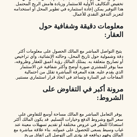
تخفيض التكاليف الأولية للاستثمار وزيادة هامش الربح المحتمل.
هذا التوفير يمكن إعادة استثماره في تطوير المحل أو استخدامه
لتعزيز التدفق النقدي للأعمال.
معلومات دقيقة وشفافية حول
العقار:
يتيح التواصل المباشر مع المالك الحصول على معلومات أكثر
دقة وشمولية حول تاريخ المحل، وحالته الإنشائية، وأي تراخيص
أو تصاريح متعلقة به. يمتلك المالك رؤية أعمق للعقار وظروفه،
مما يوفر للمشتري صورة أوضح وأكثر شفافية عن الاستثمار
الذي يقدم عليه. هذه المعرفة المباشرة تقلل من احتمالية
المفاجآت غير السارة وتساعد في اتخاذ قرار استثماري مستنير.
مرونة أكبر في التفاوض على
الشروط:
يوفر التعامل المباشر مع المالك مساحة أوسع للتفاوض على
سعر البيع وشروط الدفع وخيارات التسليم. قد يكون المالك أكثر
استعدادًا للنظر في عروض مختلفة أو تقديم تسهيلات معينة عند
غياب وسيط يسعى للحصول على عمولته. بناء علاقة مباشرة مع
المالك وفهم دوافعه قد يؤدي إلى التوصل إلى اتفاق مربح