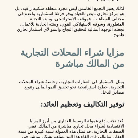
لذلك يعتبر التجمع الخامس ليس مجرد منطقة سكنية راقية، بل
هو مركز تجاري نابض بالحياة يوفر فرصًا استثمارية واعدة في
مختلف القطاعات. فموقعه الاستراتيجي، وبنيته التحتية
المتطورة، وسوقه الاستهلاكي القوي، وبيئته الجاذبة للأعمال،
تجعله الوجهة المثالية لتحقيق النجاح والنمو لأي استثمار تجاري
طموح.
مزايا شراء المحلات التجارية
من المالك مباشرة
يمثل الاستثمار في العقارات التجارية، وخاصةً شراء المحلات
التجارية، خطوة استراتيجية نحو تحقيق النمو المالي وتنويع
مصادر الدخل
توفير التكاليف وتعظيم العائد:
تُعد تجنب دفع عمولة الوسيط العقاري من أبرز المزايا
الاقتصادية لشراء محل تجاري مباشرة من المالك. ففي
الصفقات التجارية، قد تمثل هذه العمولة نسبة كبيرة من قيمة
العقار، وبالتالي فإن إلغاء هذا البند يساهم بشكل مباشر في