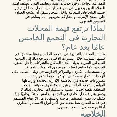
النقد عند الحاجة. وجود خدمات تعبئة وتغليف الهدايا يضيف قيمة
للعملاء الذين يرغبون في شراء هدايا من المحل. كما أن توفير
خدمة الواي فاي المجانية داخل المحل يمكن أن يشجع العملاء
على تصفح الإنترنت ومشاركة تجربتهم، مما يساهم في
التسويق الشفهي.
لماذا ترتفع قيمة المحلات
التجارية في التجمع الخامس
عامًا بعد عام؟
شهدت المحلات التجارية في التجمع الخامس نموًا مستمرًا في
قيمتها السوقية خلال السنوات الأخيرة، ويرجع ذلك إلى التوسع
العمراني السريع وزيادة أعداد السكان والشركات داخل القاهرة
الجديدة. كما ساهم افتتاح المزيد من الجامعات الدولية،
والمستشفيات الكبرى، والمراكز الإدارية، في زيادة الطلب على
الوحدات التجارية بمختلف أنواعها. ومع استمرار تنفيذ
مشروعات جديدة في العاصمة الإدارية الجديدة وارتباطها
المباشر بالتجمع الخامس عبر شبكة طرق حديثة، أصبحت
المنطقة نقطة جذب رئيسية للاستثمارات التجارية. لذلك لا
يحقق شراء محل تجاري في التجمع الخامس عائدًا إيجاريًا جيدًا
فقط، بل يمنح المستثمر فرصة للاستفادة من الارتفاع المستمر
في قيمة العقار، مما يجعله من أكثر أنواع الاستثمار العقاري
أمانًا وربحية في السوق المصري.
الخلاصه