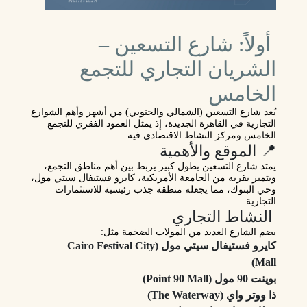
أولاً: شارع التسعين –
الشريان التجاري للتجمع
الخامس
يُعد
شارع التسعين
(الشمالي والجنوبي) من أشهر وأهم الشوارع
التجارية في القاهرة الجديدة، إذ يمثل العمود الفقري للتجمع
الخامس ومركز النشاط الاقتصادي فيه.
📍 الموقع والأهمية
يمتد شارع التسعين بطول كبير يربط بين أهم مناطق التجمع،
ويتميز بقربه من الجامعة الأمريكية، كايرو فستيفال سيتي مول،
وحي البنوك، مما يجعله
منطقة جذب رئيسية للاستثمارات
التجارية
.
النشاط التجاري
يضم الشارع العديد من المولات الضخمة مثل:
كايرو فستيفال سيتي مول (Cairo Festival City
Mall)
بوينت 90 مول (Point 90 Mall)
ذا ووتر واي (The Waterway)