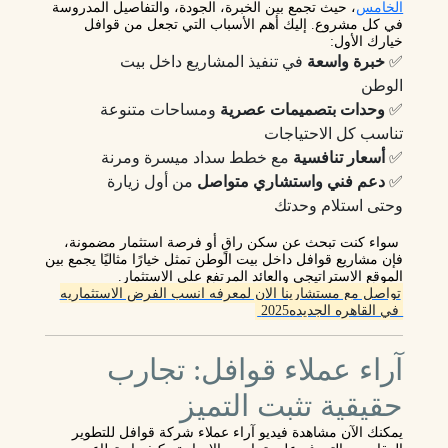
الخامس
، حيث تجمع بين الخبرة، الجودة، والتفاصيل المدروسة
في كل مشروع. إليك أهم الأسباب التي تجعل من قوافل
خيارك الأول:
✅
خبرة واسعة
في تنفيذ المشاريع داخل بيت
الوطن
✅
وحدات بتصميمات عصرية
ومساحات متنوعة
تناسب كل الاحتياجات
✅
أسعار تنافسية
مع خطط سداد ميسرة ومرنة
✅
دعم فني واستشاري متواصل
من أول زيارة
وحتى استلام وحدتك
سواء كنت تبحث عن سكن راقٍ أو فرصة استثمار مضمونة
،
فإن مشاريع قوافل داخل بيت الوطن تمثل خيارًا مثاليًا يجمع بين
الموقع الاستراتيجي والعائد المرتفع على الاستثمار.
تواصل مع مستشارينا الان لمعرفه انسب الفرض الاستثماريه
في القاهره الجديده2025
آراء عملاء قوافل: تجارب
حقيقية تثبت التميز
يمكنك الآن مشاهدة
فيديو آراء عملاء شركة قوافل للتطوير