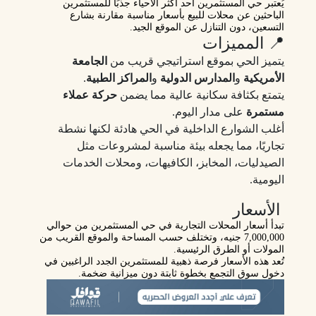
يُعتبر
حي المستثمرين
أحد أكثر الأحياء جذبًا للمستثمرين
الباحثين عن
محلات للبيع بأسعار مناسبة
مقارنة بشارع
التسعين، دون التنازل عن الموقع الجيد.
📍 المميزات
يتميز الحي بموقع استراتيجي قريب من
الجامعة
الأمريكية
و
المدارس الدولية
و
المراكز الطبية
.
يتمتع بكثافة سكانية عالية مما يضمن
حركة عملاء
مستمرة
على مدار اليوم.
أغلب الشوارع الداخلية في الحي هادئة لكنها نشطة
تجاريًا، مما يجعله بيئة مناسبة لمشروعات مثل
الصيدليات، المخابز، الكافيهات، ومحلات الخدمات
اليومية.
الأسعار
تبدأ أسعار المحلات التجارية في حي المستثمرين من حوالي
7,000,000 جنيه
، وتختلف حسب المساحة والموقع القريب من
المولات أو الطرق الرئيسية.
تُعد هذه الأسعار فرصة ذهبية للمستثمرين الجدد الراغبين في
دخول سوق التجمع بخطوة ثابتة دون ميزانية ضخمة.