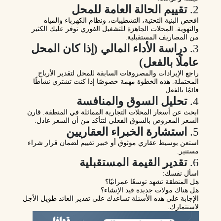
2.
تقييم الحالة العامة للمحل
افحص البنية التحتية، التشطيبات، ونظام الكهرباء والمياه
والتهوية. المحلات الجاهزة للتشغيل الفوري توفر عليك الكثير
من المصاريف المستقبلية.
3.
دراسة الأداء المالي (إذا كان المحل
عاملًا بالفعل)
راجع الإيرادات والمصروفات السابقة للمحل لتقدير الأرباح
المحتملة. هذه الخطوة مهمة خصوصًا إذا كنت تشتري نشاطًا
قائمًا بالفعل.
4.
تحليل السوق والمنافسة
ابحث عن أسعار المحلات التجارية المماثلة في المنطقة. قارن
السعر المعروض بالسوق الفعلي لتتأكد من أن السعر عادل.
5.
استشارة الخبراء العقاريين
استعن بوسيط عقاري موثوق أو خبير تقييم لضمان قرار شراء
مستنير.
6.
تقدير القيمة المستقبلية
اسأل نفسك:
هل المنطقة تشهد توسعًا عمرانيًا؟
هل هناك مولات جديدة قيد الإنشاء؟
الإجابة على هذه الأسئلة تساعدك على تقدير
العائد طويل الأجل
لاستثمارك.