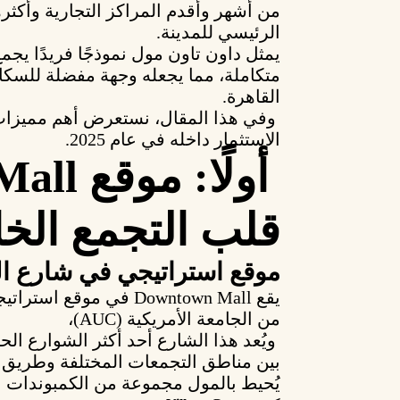
من
أشهر وأقدم المراكز التجارية
وأكثره
الرئيسي للمدينة.
يمثل داون تاون مول نموذجًا فريدًا يجم
متكاملة، مما يجعله وجهة مفضلة للسك
القاهرة.
وفي هذا المقال، نستعرض
الاستثمار داخله في عام 2025
.
قلب التجمع ال
موقع استراتيجي في شارع ا
يقع
Downtown Mall
في موقع استراتيج
من
الجامعة الأمريكية (AUC)
،
ويُعد هذا الشارع أحد أكثر الشوارع الح
بين مناطق التجمعات المختلفة وطريق ا
يُحيط بالمول مجموعة من
الكمبوندات ا