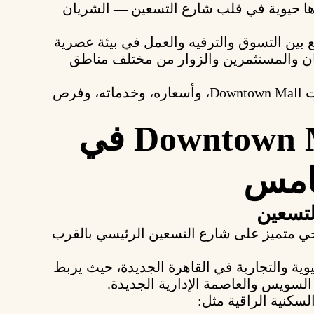
ا حيوية في قلب شارع التسعين — الشريان
ع بين
التسوق والترفيه والعمل
في بيئة عصرية
ان والمستثمرين والزوار من مختلف مناطق
أهم مميزات Downtown Mall، وأسعاره، وخدماته، وفرص
أولًا: موقع Downtown Mall في
خامس
لتسعين
ي متميز على
شارع التسعين الرئيسي
بالقرب
يوية والتجارية في القاهرة الجديدة، حيث يربط
لسويس والعاصمة الإدارية الجديدة.
لسكنية الراقية
مثل: