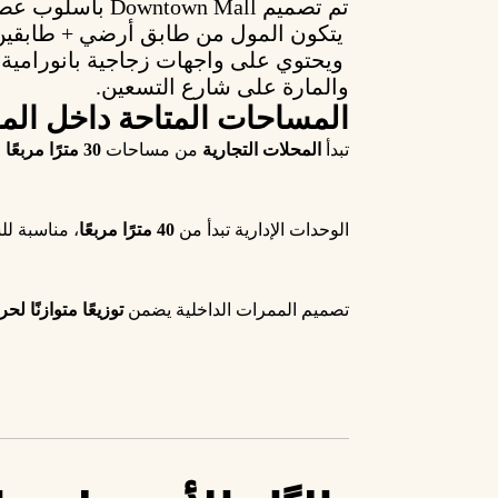
تم تصميم
Downtown Mall
بأسلوب عصري
يتكون المول من
طابق أرضي + طابقين
ويحتوي على واجهات زجاجية بانورامية 
والمارة على شارع التسعين.
المساحات المتاحة داخل الم
تبدأ
المحلات التجارية
من مساحات
30 مترًا مربعًا
و
الوحدات الإدارية تبدأ من
40 مترًا مربعًا
، مناسبة لل
تصميم الممرات الداخلية يضمن
توزيعًا متوازنًا لح