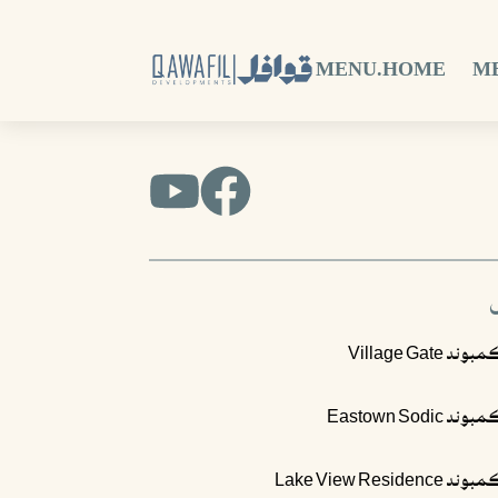
MENU.HOME
M
ند Village Gate
د Eastown Sodic
 Lake View Residence