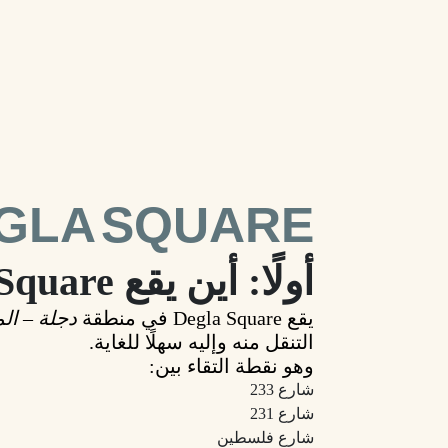
GLA SQUARE
أولًا: أين يقع Degla Square؟
يقع
Degla Square
في منطقة
دجلة – ال
التنقل منه وإليه سهلًا للغاية.
وهو نقطة التقاء بين:
شارع 233
شارع 231
شارع فلسطين