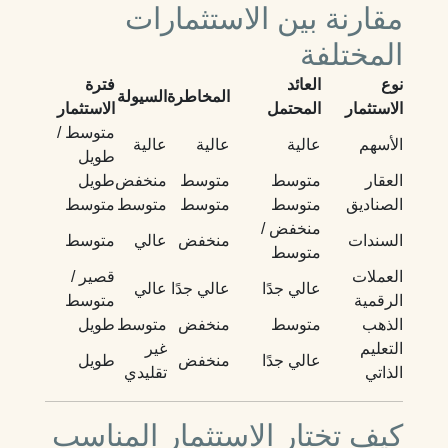
مقارنة بين الاستثمارات
المختلفة
نوع
العائد
فترة
المخاطرة
السيولة
الاستثمار
المحتمل
الاستثمار
متوسط /
الأسهم
عالية
عالية
عالية
طويل
العقار
متوسط
متوسط
منخفض
طويل
الصناديق
متوسط
متوسط
متوسط
متوسط
منخفض /
السندات
منخفض
عالي
متوسط
متوسط
العملات
قصير /
عالي جدًا
عالي جدًا
عالي
الرقمية
متوسط
الذهب
متوسط
منخفض
متوسط
طويل
التعليم
غير
عالي جدًا
منخفض
طويل
الذاتي
تقليدي
كيف تختار الاستثمار المناسب