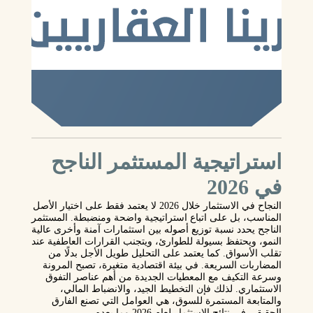
استراتيجية المستثمر الناجح
في 2026
النجاح في الاستثمار خلال 2026 لا يعتمد فقط على اختيار الأصل
المناسب، بل على اتباع استراتيجية واضحة ومنضبطة. المستثمر
الناجح يحدد نسبة توزيع أصوله بين استثمارات آمنة وأخرى عالية
النمو، ويحتفظ بسيولة للطوارئ، ويتجنب القرارات العاطفية عند
تقلب الأسواق. كما يعتمد على التحليل طويل الأجل بدلًا من
المضاربات السريعة. في بيئة اقتصادية متغيرة، تصبح المرونة
وسرعة التكيف مع المعطيات الجديدة من أهم عناصر التفوق
الاستثماري. لذلك فإن التخطيط الجيد، والانضباط المالي،
والمتابعة المستمرة للسوق، هي العوامل التي تصنع الفارق
الحقيقي في نتائج الاستثمار لعام 2026 وما بعده.