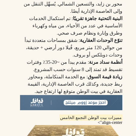
محور بن زايد، والتسعين الشمالي. يُسهِّل التنقل من
وإلى العاصمة الإدارية أيضًا.
البنية التحتية جاهزة تقريبًا
: تم استكمال الخدمات
الأساسية في عدد من الأحياء، من مياه وكهرباء
وطرق وإنارة ونظام صرف صحي.
تنوّع الوحدات العقارية
: شقق بمساحات متعددة تبدأ
من حوالي 120 متر مربع، فُيلا دور أرضي + حديقة،
وحدات دوبلكس أو بروف.
أنظمة سداد مرنة
: مقدم يبدأ من ~20‑35٪ وفترات
تقسيط قد تمتد إلى 8 سنوات حسب المشروع.
زيادة قيمة السوق
: مع الخدمة المتكاملة، ومحاور
ربط جديدة، وكذلك قرب العاصمة الإدارية، القيمة
العقارية في بيت الوطن متوقع لها ارتفاع جيد.
مميزات بيت الوطن التجمع الخامس
align-center">