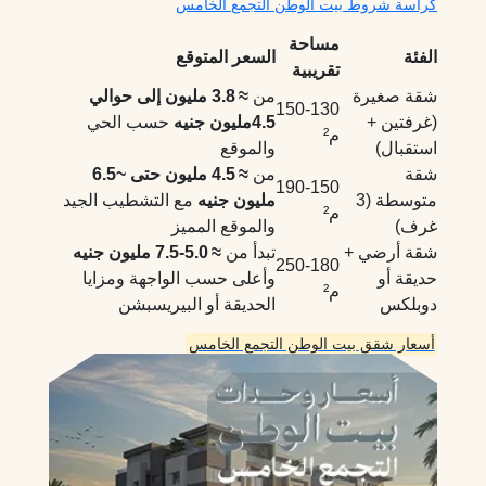
كراسة شروط بيت الوطن التجمع الخامس
مساحة
الفئة
السعر المتوقع
تقريبية
شقة صغيرة
من
≈ 3.8 مليون إلى حوالي
130‑150
(غرفتين +
4.5مليون جنيه
حسب الحي
م²
استقبال)
والموقع
شقة
من
≈ 4.5 مليون حتى ~6.5
150‑190
متوسطة (3
مليون جنيه
مع التشطيب الجيد
م²
غرف)
والموقع المميز
شقة أرضي +
تبدأ من
≈ 5.0‑7.5 مليون جنيه
180‑250
حديقة أو
وأعلى حسب الواجهة ومزايا
م²
دوبلكس
الحديقة أو البيريسبشن
أسعار شقق بيت الوطن التجمع الخامس