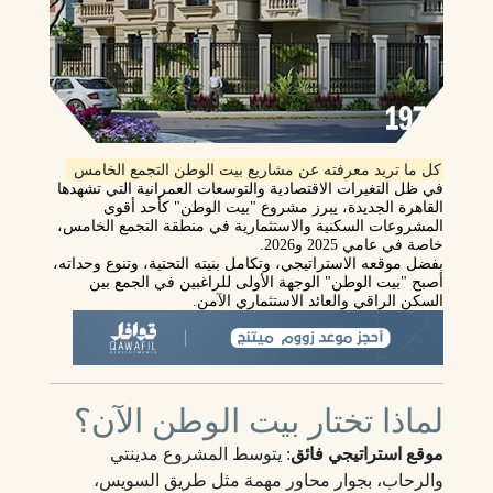
كل ما تريد معرفته عن مشاريع بيت الوطن التجمع الخامس
في ظل التغيرات الاقتصادية والتوسعات العمرانية التي تشهدها
القاهرة الجديدة، يبرز مشروع "بيت الوطن" كأحد أقوى
المشروعات السكنية والاستثمارية في منطقة التجمع الخامس،
خاصة في عامي 2025 و2026.
بفضل موقعه الاستراتيجي، وتكامل بنيته التحتية، وتنوع وحداته،
أصبح "بيت الوطن" الوجهة الأولى للراغبين في الجمع بين
السكن الراقي والعائد الاستثماري الآمن.
لماذا تختار بيت الوطن الآن؟
موقع استراتيجي فائق
: يتوسط المشروع مدينتي
والرحاب، بجوار محاور مهمة مثل طريق السويس،