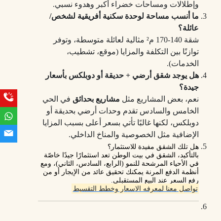
وإطلالات ومساحات خضراء أكبر وهدوء نسبي.
ما أنسب مساحة لوحدة سكنية أفريقية لشخص/
عائلة؟
شقة 140‑170 م² مثالية لعائلة متوسطة، وتوفر
توازنًا بين التكلفة والمزايا (موقع، تشطيب،
الخدمات).
هل يوجد شقق أرضي + حديقة أو دوبلكس بأسعار
جيدة؟
نعم، بعض المشاريع مثل
مشاريع بحدائق
في الحي
الخامس والسادس تقدم وحدات أرضي بحديقة أو
دوبلكس، لكنها غالبًا تأتي بسعر أعلى بسبب المزايا
الإضافية مثل الخصوصية والمناخ الداخلي.
هل تلك الشقق مفيدة للاستثمار؟
بالتأكيد، الشقق في بيت الوطن تعد استثمارًا جيدًا خاصّة
في الأحياء المرشحة للنمو (الرابع، السادس، الثاني)، ومع
أنظمة الدفع المرنة يمكنك تحقيق عائد من الإيجار أو من
رفع السعر عند البيع المستقبلي.
تواصل معنا لمعرفه الاسعار وخطط التقسيط