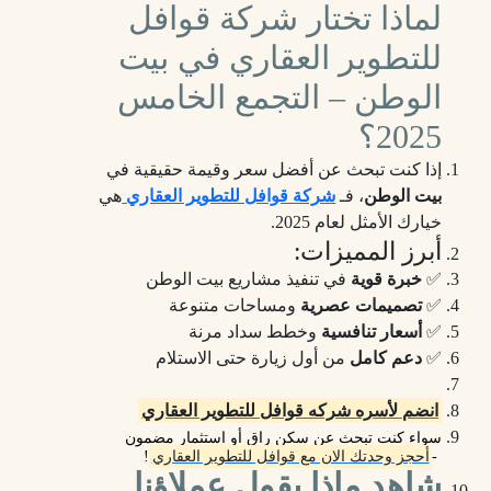
لماذا تختار شركة قوافل
للتطوير العقاري في بيت
الوطن – التجمع الخامس
2025؟
إذا كنت تبحث عن أفضل سعر وقيمة حقيقية في
بيت الوطن
، فـ
شركة قوافل للتطوير العقاري
هي
خيارك الأمثل لعام 2025.
أبرز المميزات:
✅
خبرة قوية
في تنفيذ مشاريع بيت الوطن
✅
تصميمات عصرية
ومساحات متنوعة
✅
أسعار تنافسية
وخطط سداد مرنة
✅
دعم كامل
من أول زيارة حتى الاستلام
انضم لأسره شركه قوافل للتطوير العقاري
سواء كنت تبحث عن سكن راقٍ أو استثمار مضمون
-
أحجز وحدتك الان مع قوافل للتطوير العقاري
!
شاهد ماذا يقول عملاؤنا