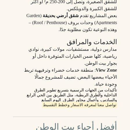
للشقق الصغيرة، وتصل إلى 200‑250 م² أو أكثر
للشقق الكبيرة والدوبلكس.
بعض المشاريع تقدم
شقق أرضي بحديقة
(Garden
Apartments) وحدات بروف (Roof / Penthouse) –
وهذه النوعية تكون مطلوبة جدًا.
الخدمات والمرافق
مدارس دولية، مستشفيات، مولات كبيرة، نوادي
رياضية، كلها ضمن الخيارات المتوفرة داخل أو
بجوار بيت الوطن.
View Zone
: منطقة خدمات خضراء وترفيهية تربط
الأحياء ببعضها البعض، تضيف للمشروع جمالًا
وجودة حياة.
تأكيدات من الجهات الرسمية بتسريع تطوير الطرق
الداخلية والطرق الربطية، مثل الطريق بين الحي الرابع
والسادس، وأعمال محاور الطرق.
اليوم السابع
تواصل معنا لمعرفه الاسعار وخطط التقسيط
أفضل أحياء بيت الوطن