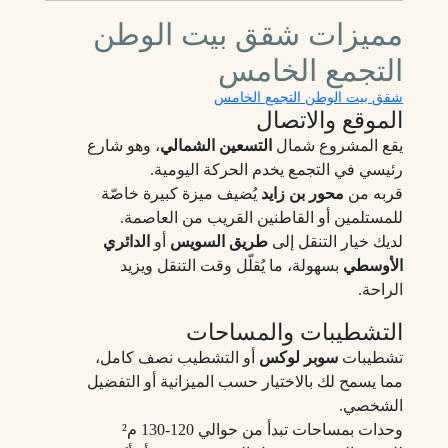
مميزات شقق بيت الوطن
التجمع الخامس
شقق بيت الوطن التجمع الخامس
الموقع والاتصال
يقع المشروع شمال
التسعين الشمالي
، وهو شارع
رئيسي في التجمع يخدم الحركة اليومية.
قربه من
محور بن زايد
يُضيف ميزة كبيرة خاصّة
للمستلمين أو القاطنين القريب من العاصمة.
لديك خيار التنقل إلى
طريق السويس
أو
الدائري
الأوسطي
بسهولة، ما يُقلّل وقت التنقل ويزيد
الراحة.
التشطيبات والمساحات
تشطيبات
سوبر لوكس
أو التشطيب نصف كامل،
مما يسمح لك بالاختيار حسب الميزانية أو التفضيل
الشخصي.
وحدات بمساحات تبدأ من حوالي 120‑130 م²