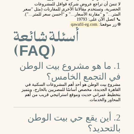
لا تنسَ أن تراجع عروض شركة قوافل للمشروعات
الحصرية، وتستخدم مقالاتنا الأخرى للمقارنات (مثل “سعر
المتر…” و “مقارنة الأسعار…” و “أحسن سعر للمتر…”).
📞 اتصل الآن على:
19793
🌐 زر موقعنا:
.qawafil-eg.com
أسئلة شائعة
(FAQ)
1. ما هو مشروع بيت الوطن
في التجمع الخامس؟
مشروع بيت الوطن هو أحد أهم المشروعات السكنية في
القاهرة الجديدة، مخصص أساسًا للمصريين بالخارج، ويتميز
بتخطيط عمراني حديث وموقع استراتيجي قريب من أهم
المحاور والخدمات.
2. أين يقع حي بيت الوطن
بالتحديد؟