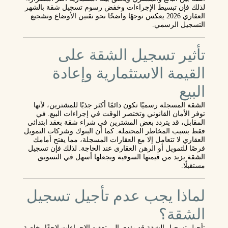
لذلك فإن تبسيط الإجراءات وخفض رسوم تسجيل شقة بالشهر
العقاري 2026 يعكس توجهًا واضحًا نحو تقنين الأوضاع وتشجيع
التسجيل الرسمي.
تأثير تسجيل الشقة على
القيمة الاستثمارية وإعادة
البيع
الشقة المسجلة رسميًا تكون دائمًا أكثر جذبًا للمشترين، لأنها
توفر الأمان القانوني وتختصر الوقت في إجراءات البيع. في
المقابل، قد يتردد بعض المشترين في شراء شقة بعقد ابتدائي
فقط بسبب المخاطر المحتملة. كما أن البنوك وشركات التمويل
العقاري لا تتعامل إلا مع العقارات المسجلة، مما يفتح أمامك
فرصًا للتمويل أو الرهن العقاري عند الحاجة. لذلك فإن تسجيل
الشقة يزيد من قيمتها السوقية ويجعلها أسهل في التسويق
مستقبلًا.
لماذا يجب عدم تأجيل تسجيل
الشقة؟
تأجيل تسجيل الشقة قد يؤدي إلى تعقيد الإجراءات لاحقًا، خاصة