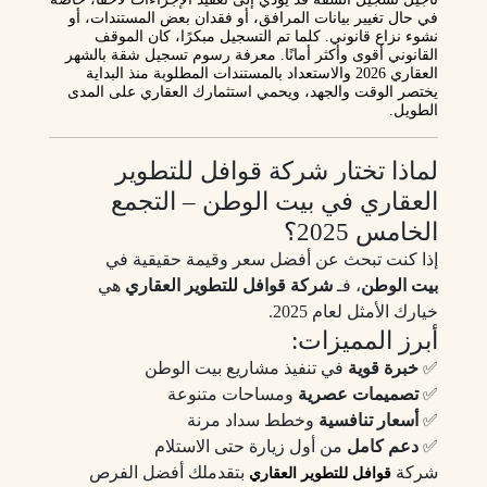
في حال تغيير بيانات المرافق، أو فقدان بعض المستندات، أو
نشوء نزاع قانوني. كلما تم التسجيل مبكرًا، كان الموقف
القانوني أقوى وأكثر أمانًا. معرفة رسوم تسجيل شقة بالشهر
العقاري 2026 والاستعداد بالمستندات المطلوبة منذ البداية
يختصر الوقت والجهد، ويحمي استثمارك العقاري على المدى
الطويل.
لماذا تختار شركة قوافل للتطوير
العقاري في بيت الوطن – التجمع
الخامس 2025؟
إذا كنت تبحث عن أفضل سعر وقيمة حقيقية في
بيت الوطن
، فـ
شركة قوافل للتطوير العقاري
هي
خيارك الأمثل لعام 2025.
أبرز المميزات:
✅
خبرة قوية
في تنفيذ مشاريع بيت الوطن
✅
تصميمات عصرية
ومساحات متنوعة
✅
أسعار تنافسية
وخطط سداد مرنة
✅
دعم كامل
من أول زيارة حتى الاستلام
شركة
بتقدملك أفضل الفرص
قوافل للتطوير العقاري