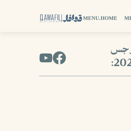
MENU.HOME
M
نرجس
202