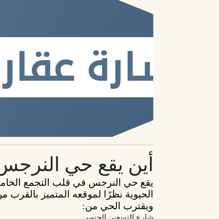
أين يقع حي النرجس
يقع حي النرجس في قلب التجمع الخامس ب
الحيوية نظرًا لموقعه المتميز بالقرب م
ويقترب الحي من:
شارع التسعين الجنوبي.