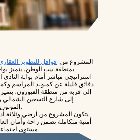
المشروع من
قوافل للتطوير العقاري
بمنطقة بيت الوطن، يتميز بوا
استراتيجي مباشر أمام بوابة النادي ا
دقائق قليلة عن كمبوند المراسم وكمب
إلى قربه من منطقة الفيوزون. يتمي
إلى شارع التسعين الشمالي 
المونوريل، وكذلك طريق السويس.
يتكون المشروع من أرضي وثلاثة أد
أمنية متكاملة تضمن راحة وأمان العائ
مستوى اجتماعي راقٍ وأجواء هادئة للحياة.