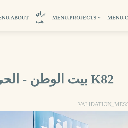
تراي
ENU.ABOUT
MENU.PROJECTS
MENU.
هب
بيت الوطن - الحي الرابع - مشروع K82