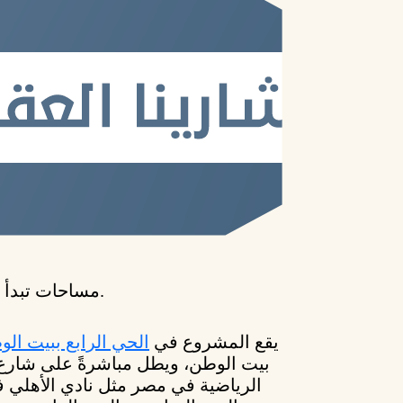
مساحات تبدأ من 188 متر وحتى 214 متر.
يقع المشروع في
الحي الرابع ببيت ال
بيت الوطن، ويطل مباشرةً على شارع ال
الرياضية في مصر مثل نادي الأهلي 