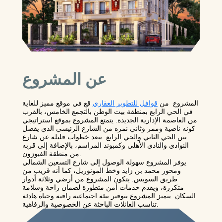
عن المشروع
المشروع من
قوافل للتطوير العقاري
قع في موقع مميز للغاية
في الحي الرابع بمنطقة بيت الوطن بالتجمع الخامس، بالقرب
من العاصمة الإدارية الجديدة. يتمتع المشروع بموقع استراتيجي
كونه ناصية وممر وثاني نمره من الشارع الرئيسي الذي يفصل
بين الحي الثاني والحي الرابع. يبعد خطوات قليلة عن شارع
النوادي والنادي الأهلي وكمبوند المراسم، بالإضافة إلى قربه
من منطقة الفيوزون.
يوفر المشروع سهولة الوصول إلى شارع التسعين الشمالي
ومحور محمد بن زايد وخط المونوريل، كما أنه قريب من
طريق السويس. يتكون المشروع من أرضي وثلاثة أدوار
متكررة، ويقدم خدمات أمن متطورة لضمان راحة وسلامة
السكان. يتميز المشروع بتوفير بيئة اجتماعية راقية وحياة هادئة
تناسب العائلات الباحثة عن الخصوصية والرفاهية.