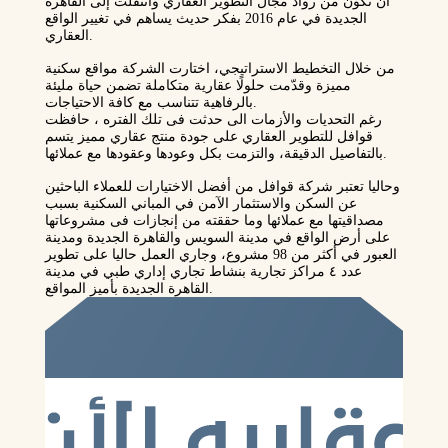
أن تكون من رواد مجال التطوير العقاري وانتقلت إلى القاهرة
الجديدة في عام 2016 بفكر حديث يساهم في تغيير الواقع
العقاري.
من خلال التخطيط الاستراتيجي، اختارت الشركة مواقع سكنية
مميزة وقدّمت حلولًا عقارية متكاملة تضمن حياة مليئة
بالرفاهية تتناسب مع كافة الاحتياجات.
رغم التحديات والأزمات الى حدثت فى تلك الفتره ، حافظت
قوافل للتطوير العقاري على جودة منتج عقاري مميز يتسم
بالتفاصيل الدقيقة، والتزمت بكل وعودها وعقودها مع عملائها.
وحاليا تعتبر شركة قوافل من أفضل الاختيارات للعملاء الباحثين
عن السكن والاستثمار الآمن في المباني السكنية بسبب
مصداقيتها مع عملائها وما حققته من إنجازات فى مشروعاتها
على أرض الواقع في مدينة السويس والقاهرة الجديدة ومدينة
العبور في أكثر من 98 مشروع، وجاري العمل حاليا على تطوير
عدد ٤ مراكز تجارية بنشاط تجاري إداري طبي في مدينة
القاهرة الجديدة بأميز المواقع.