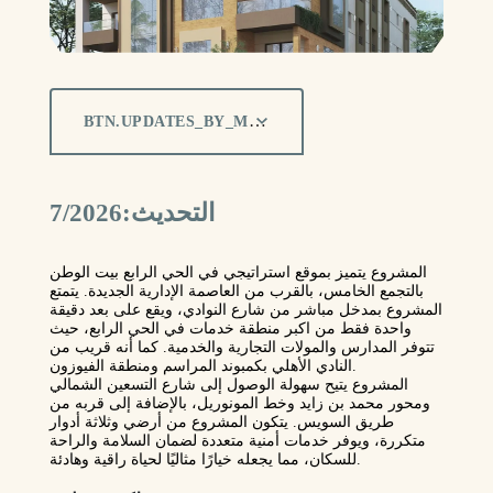
BTN.UPDATES_BY_MONTH
التحديث:7/2026
المشروع يتميز بموقع استراتيجي في الحي الرابع بيت الوطن
بالتجمع الخامس، بالقرب من العاصمة الإدارية الجديدة. يتمتع
المشروع بمدخل مباشر من شارع النوادي، ويقع على بعد دقيقة
واحدة فقط من اكبر منطقة خدمات في الحي الرابع، حيث
تتوفر المدارس والمولات التجارية والخدمية. كما أنه قريب من
النادي الأهلي بكمبوند المراسم ومنطقة الفيوزون.
المشروع يتيح سهولة الوصول إلى شارع التسعين الشمالي
ومحور محمد بن زايد وخط المونوريل، بالإضافة إلى قربه من
طريق السويس. يتكون المشروع من أرضي وثلاثة أدوار
متكررة، ويوفر خدمات أمنية متعددة لضمان السلامة والراحة
للسكان، مما يجعله خيارًا مثاليًا لحياة راقية وهادئة.