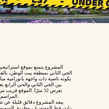
المشروع يتمتع بموقع استراتيجي 
الحي الثاني بمنطقة بيت الوطن، بالقر
بكونه ناصية ذات واجهة بانورامية م
بعرض 32 مترًا. الموقع قري
المراسم، كما أنه مجاور لمنطقة الفيوزون شرقًا.
يبعد المشروع دقائق قليلة عن ش
زايد، خط المونوريل، وطريق السويس،