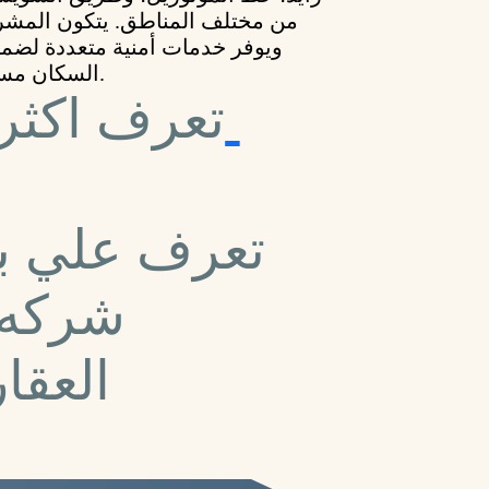
من مختلف المناطق. يتكون المشرو
ويوفر خدمات أمنية متعددة لضما
السكان مستوى اجتماعي راقٍ وحياة هادئة ومريحة.
تعرف اكث
تعرف علي ب
شركه 
العقا