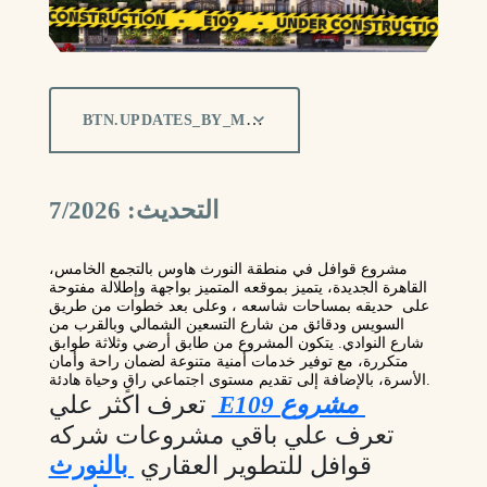
BTN.UPDATES_BY_MONTH
التحديث: 7/2026
مشروع قوافل في منطقة النورث هاوس بالتجمع الخامس،
القاهرة الجديدة، يتميز بموقعه المتميز بواجهة وإطلالة مفتوحة
على حديقه بمساحات شاسعه ، وعلى بعد خطوات من طريق
السويس ودقائق من شارع التسعين الشمالي وبالقرب من
شارع النوادي. يتكون المشروع من طابق أرضي وثلاثة طوابق
متكررة، مع توفير خدمات أمنية متنوعة لضمان راحة وأمان
.
الأسرة، بالإضافة إلى تقديم مستوى اجتماعي راقٍ وحياة هادئة
E109 مشروع
تعرف اكثر علي
تعرف علي باقي مشروعات شركه
قوافل للتطوير العقاري
بالنورث