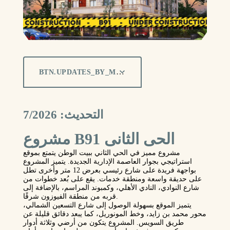
BTN.UPDATES_BY_MONTH
التحديث: 7/2026
مشروع B91 الحى الثانى
مشروع مميز في الحي الثاني ببيت الوطن يتمتع بموقع
استراتيجي بجوار العاصمة الإدارية الجديدة. يتميز المشروع
بواجهة فريدة على شارع رئيسي بعرض 12 متر وأخرى تطل
على حديقة واسعة ومنطقة خدمات. يقع على بُعد خطوات من
شارع النوادي، النادي الأهلي، وكمبوند المراسم، بالإضافة إلى
قربه من منطقة الفيوزون شرقًا.
يتميز الموقع بسهولة الوصول إلى شارع التسعين الشمالي،
محور محمد بن زايد، وخط المونوريل، كما يبعد دقائق قليلة عن
طريق السويس. المشروع يتكون من أرضي وثلاثة أدوار