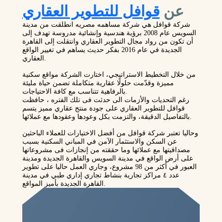
عن
قوافل للتطوير العقاري
شركة قوافل هي شركة مساهمه مصريه انطلقت من مدينة
السويس عام 2008 برؤية هندسية وإنشائية مدروسة تهدف إلى
أن تكون من رواد مجال التطوير العقاري وانتقلت إلى القاهرة
الجديدة في عام 2016 بفكر حديث يساهم في تغيير الواقع
العقاري.
من خلال التخطيط الاستراتيجي، اختارت الشركة مواقع سكنية
مميزة وقدّمت حلولًا عقارية متكاملة تضمن حياة مليئة
بالرفاهية تتناسب مع كافة الاحتياجات.
رغم التحديات والأزمات الى حدثت فى تلك الفتره ، حافظت
قوافل للتطوير العقاري على جودة منتج عقاري مميز يتسم
بالتفاصيل الدقيقة، والتزمت بكل وعودها وعقودها مع عملائها.
وحاليا تعتبر شركة قوافل من أفضل الاختيارات للعملاء الباحثين
عن السكن والاستثمار الآمن في المباني السكنية بسبب
مصداقيتها مع عملائها وما حققته من إنجازات فى مشروعاتها
على أرض الواقع في مدينة السويس والقاهرة الجديدة ومدينة
العبور في أكثر من 98 مشروع، وجاري العمل حاليا على تطوير
عدد ٤ مراكز تجارية بنشاط تجاري إداري طبي في مدينة
القاهرة الجديدة بأميز المواقع.