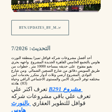
BTN.UPDATES_BY_MONTH
التحديث: 7/2026
أحد أفضل مشروعات شركه قوافل تميزا بمنطقة النورث
هاوس بالتجمع الخامس القاهرة الجديدة المشروع واجهه بحري
بفيو مفتوح على حديقه بمساحة 10000 متر , خطوات من
طريق السويس دقائق من شارع التسعين الشمالي ومن شارع
النوادي ,المشروع أرضي وثلاث أدوار متكرر بخدمات أمن
مختلفه توفر لأسرتك الامن والمستوى الاجتماعي الراقي وحياة
. (H3)
هادئة
B291 مشروع
تعرف اكثر علي
تعرف علي باقي مشروعات شركه
قوافل للتطوير العقاري
بالنورث
هاوس