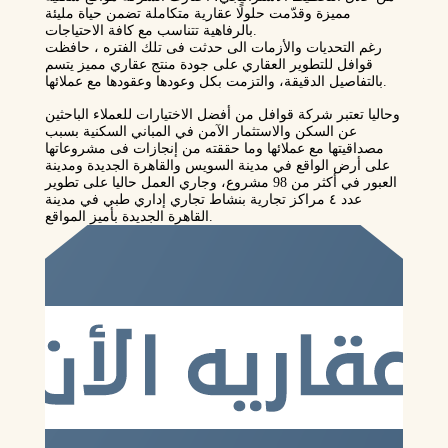
مميزة وقدّمت حلولًا عقارية متكاملة تضمن حياة مليئة
بالرفاهية تتناسب مع كافة الاحتياجات.
رغم التحديات والأزمات الى حدثت فى تلك الفتره ، حافظت
قوافل للتطوير العقاري على جودة منتج عقاري مميز يتسم
بالتفاصيل الدقيقة، والتزمت بكل وعودها وعقودها مع عملائها.
وحاليا تعتبر شركة قوافل من أفضل الاختيارات للعملاء الباحثين
عن السكن والاستثمار الآمن في المباني السكنية بسبب
مصداقيتها مع عملائها وما حققته من إنجازات فى مشروعاتها
على أرض الواقع في مدينة السويس والقاهرة الجديدة ومدينة
العبور في أكثر من 98 مشروع، وجاري العمل حاليا على تطوير
عدد ٤ مراكز تجارية بنشاط تجاري إداري طبي في مدينة
القاهرة الجديدة بأميز المواقع.