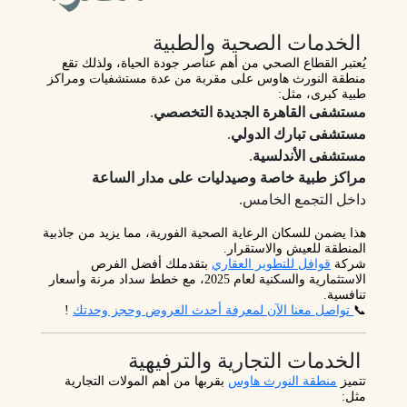
الخدمات الصحية والطبية
يُعتبر
القطاع الصحي
من أهم عناصر جودة الحياة، ولذلك تقع
منطقة النورث هاوس على مقربة من عدة مستشفيات ومراكز
طبية كبرى، مثل:
مستشفى القاهرة الجديدة التخصصي
.
مستشفى تبارك الدولي
.
مستشفى الأندلسية
.
مراكز طبية خاصة وصيدليات على مدار الساعة
داخل التجمع الخامس.
هذا يضمن للسكان الرعاية الصحية الفورية، مما يزيد من جاذبية
المنطقة للعيش والاستقرار.
شركة
قوافل للتطوير العقاري
بتقدملك أفضل الفرص
الاستثمارية والسكنية لعام 2025، مع خطط سداد مرنة وأسعار
تنافسية.
📞
تواصل معنا الآن لمعرفة أحدث العروض وحجز وحدتك
!
الخدمات التجارية والترفيهية
تتميز
منطقة النورث هاوس
بقربها من أهم المولات التجارية
مثل: