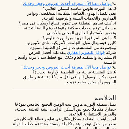
📞
تواصل معنا الآن لمعرفة أحدث العروض وحجز وحدتك
!
3. هل النورث هاوس مناسبة للسكن العائلي؟
نعم، بفضل الهدوء، الكثافة السكانية المنخفضة، وتوافر
المدارس والخدمات الطبية والترفيهية القريبة.
4. كيف تساهم المنطقة في تطوير قطاع الإسكان في مصر؟
من خلال توفير وحدات سكنية متنوعة، دعم البنية التحتية،
وتحفيز الاستثمار العقاري المحلي والأجنبي.
5. ما هي المرافق القريبة من النورث هاوس؟
كايرو فيستيفال مول، الجامعة الأمريكية، نادي بلاتينيوم،
ومجموعة من المستشفيات والمراكز الطبية المتميزة.
شركة
قوافل للتطوير العقاري
بتقدملك أفضل الفرص
الاستثمارية والسكنية لعام 2025، مع خطط سداد مرنة وأسعار
تنافسية.
📞
تواصل معنا الآن لمعرفة أحدث العروض وحجز وحدتك
!
6. هل المنطقة قريبة من العاصمة الإدارية الجديدة؟
نعم، يمكن الوصول إليها في أقل من 15 دقيقة عبر طريق
السويس أو محور محمد نجيب.
الخلاصة
تمثل
منطقة النورث هاوس بيت الوطن التجمع الخامس
نموذجًا
حضاريًا متكاملًا يجمع بين
السكن الراقي، البنية التحتية الحديثة،
والفرص الاستثمارية الواعدة
.
لقد ساهمت المنطقة بشكل فعّال في
تطوير قطاع الإسكان في
مصر
من خلال توفير بيئة متكاملة ومستدامة تدعم خطط الدولة
نحو
التوسع العمراني الذكي
.