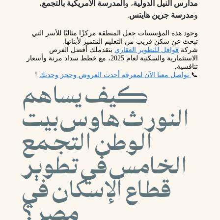
مدارس النيل الدولية
، و
المدرسة الأمريكية بالتجمع
،
و
مدرسة جرين هايتس
.
وجود هذه المؤسسات جعل المنطقة مركزًا مثاليًا للأسر التي
تبحث عن سكن قريب من التعليم المتميز لأبنائها.
شركة
قوافل للتطوير العقاري
بتقدملك أفضل الفرص
الاستثمارية والسكنية لعام 2025، مع خطط سداد مرنة وأسعار
تنافسية.
📞
تواصل معنا الآن لمعرفة أحدث العروض وحجز وحدتك
!
كيف يساهم
النورث هاوس بيت
الوطن التجمع
الخامس في تطوير
قطاع الإسكان في
مصر؟