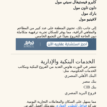
كايرو فيستيفال سيتي مول
داون تاون مول
بارك مول
لافينيو مول
إلى جانب ذلك، تحتوي المنطقة على عدد كبير من المطاعم
والمقاهي الراقية، مما يوفر للسكان تجربة ترفيهية متكاملة
دون الحاجة للخروج بعيدًا عن التجمع الخامس.
الخدمات البنكية والإدارية
تنتشر في النورث هاوس العديد من
الفروع البنكية
ومكاتب
الخدمات الحكومية، مثل:
البنك الأهلي المصري
بنك مصر
بنك CIB
فروع البريد المصري
مما يسهل على السكان والمعاملات التجارية اليومية.
شركة
قوافل للتطوير العقاري
بتقدملك أفضل الفرص