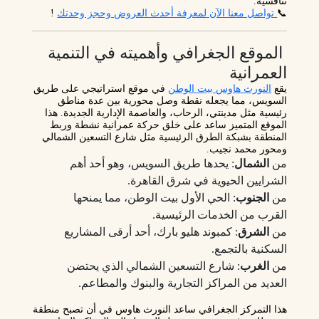
تنافسية.
📞
تواصل معنا الآن لمعرفة أحدث العروض وحجز وحدتك
!
الموقع الجغرافي وأهميته في التنمية
العمرانية
يقع
النورث هاوس بيت الوطن
في موقع استراتيجي على طريق
السويس، مما يجعله نقطة وصل محورية بين عدة مناطق
رئيسية مثل
مدينتي
،
الرحاب
، و
العاصمة الإدارية الجديدة
. هذا
الموقع المتميز ساعد على خلق
حركة عمرانية نشطة
وربط
المنطقة بشبكة الطرق الرئيسية مثل
شارع التسعين الشمالي
و
محور محمد نجيب
.
من
الشمال
: يحدها طريق السويس، وهو أحد أهم
الشرايين الحيوية في شرق القاهرة.
من
الجنوب
: الحي الأول بيت الوطن، مما يمنحها
القرب من الخدمات الرئيسية.
من
الشرق
: كمبوند هليو بارك، أحد أرقى المشاريع
السكنية بالتجمع.
من
الغرب
: شارع التسعين الشمالي الذي يحتضن
العديد من المراكز التجارية والبنوك والمطاعم.
هذا التمركز الجغرافي ساعد النورث هاوس في أن تصبح
منطقة