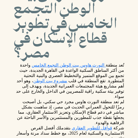
الوطن التجمع
الخامس في تطوير
قطاع الإسكان في
مصر؟
تُعد منطقة
النورث هاوس بيت الوطن التجمع الخامس
واحدة
من أكثر المناطق السكنية الواعدة في
القاهرة الجديدة
، حيث
تجمع بين الموقع المتميز والتخطيط العصري والبنية التحتية
المتطورة. تقع المنطقة في قلب
مشروع بيت الوطن
، وهو أحد
أهم مشاريع هيئة المجتمعات العمرانية الجديدة، ويهدف إلى
توفير بيئة سكنية راقية للمصريين في الداخل والخارج على حد
سواء.
لم تعد منطقة النورث هاوس مجرد حي سكني، بل أصبحت
رمزًا للتحول العمراني الحديث في مصر، إذ ساهمت بشكل
مباشر في دعم
قطاع الإسكان
وتعزيز
الاستثمار العقاري
، مما
يجعلها نقطة جذب للمطورين والمستثمرين والأسر الباحثة عن
الرفاهية والهدوء.
شركة
قوافل للتطوير العقاري
بتقدملك أفضل الفرص
الاستثمارية والسكنية لعام 2025، مع خطط سداد مرنة وأسعار