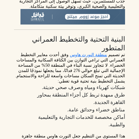
جذب للمستثمرين
، حيث تسهل الوصول إلى المراكز التجارية
والتعليمية والصحية الكبرى، وتوفر بيئة سكنية متكاملة.
البنية التحتية والتخطيط العمراني
المتطور
تم تصميم
منطقة النورث هاوس
وفق أحدث معايير التخطيط
العمراني التي تراعي التوازن بين الكثافة السكانية والمساحات
الخضراء. لا تتجاوز نسبة البناء في المنطقة 50% من المساحة
الإجمالية التي تبلغ حوالي
276 فدانًا
، مما يجعلها نموذجًا للمدن
الحديثة التي تمنح السكان مساحات واسعة للراحة والاستجمام.
يشمل التخطيط بنية تحتية قوية تغطي:
شبكات كهرباء ومياه وصرف صحي حديثة.
طرق ممهدة تربط كل أجزاء المنطقة بمحاور
القاهرة الجديدة.
مناطق خضراء وحدائق عامة.
أماكن مخصصة للخدمات التجارية والتعليمية
والطبية.
هذا المستوى من التنظيم جعل النورث هاوس
منطقة جاهزة