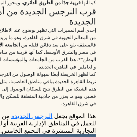
كما أنها
قريبة جدًا من الطريق الدائري
، ومحور ال
قرب النرجس الجديدة من أهم
الجديدة
إحدى أهم المميزات التي تظهر بوضوح عند الاطلا
من المعالم الحيوية في شرق القاهرة، وهو ما يزيد
فالمنطقة تقع على بعد دقائق قليلة من
الجامعة ال
في مصر والشرق الأوسط، كما أنها قريبة من منا
الوطن**. هذا القرب من الجامعات والمؤسسات التعل
والعاملين في القاهرة الجديدة.
كما تُظهر الخريطة أيضًا سهولة الوصول من النرج
تربط القاهرة الجديدة بباقي مناطق العاصمة، مثل
هذه الشبكة من الطرق تتيح للسكان الوصول إلى ال
قصير، وهو ما يعزز من جاذبية المنطقة للسكن وال
في شرق القاهرة.
هذا الموقع يجعل
النرجس الجديدة
من أ
للعمل في المناطق الإدارية القريبة أو
التجارية المنتشرة في التجمع الخامس.