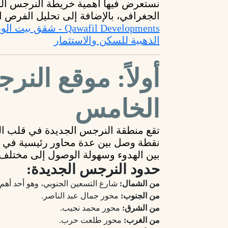
نستعرض فيها
أهمية خريطة النرجس الجديد
الجغرافي
، بالإضافة إلى تحليل
الفرص ال
الذهبية للسكن والاستثمار
أولاً: موقع الن
الخامس
تقع
منطقة النرجس الجديدة
في قلب
ا
نقطة وصل بين عدة محاور رئيسية في
بين الهدوء وسهولة الوصول إلى مختلف 
حدود النرجس الجديدة:
من الشمال:
شارع التسعين الجنوبي، وهو أحد أهم ا
من الجنوب:
محور جمال عبد الناصر.
من الشرق:
محور محمد نجيب.
من الغرب:
محور طلعت حرب.