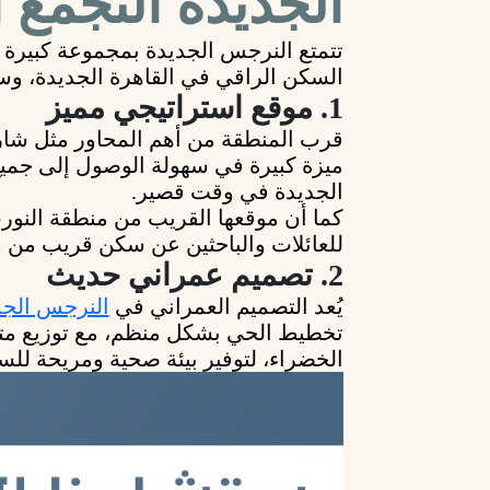
الجديدة التجمع
تتمتع
النرجس الجديدة
بمجموعة كبيرة م
السكن الراقي
في القاهرة الجديدة، وس
1. موقع استراتيجي مميز
قرب المنطقة من أهم المحاور مثل
شار
ميزة كبيرة في سهولة الوصول إلى جميع 
الجديدة في وقت قصير.
كما أن موقعها القريب من
منطقة النو
للعائلات والباحثين عن سكن قريب من م
2. تصميم عمراني حديث
يُعد التصميم العمراني في
النرجس الجد
تخطيط الحي بشكل منظم، مع توزيع متو
الخضراء، لتوفير بيئة صحية ومريحة للس