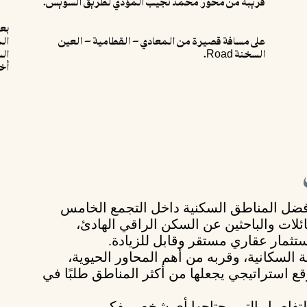
قريبة من محور محمد نجيب المؤدي لطريق السويس.
بع
على مسافة قصيرة من المعادي – القطامية – العين
ال
السخنة Road.
ال
أخ
فضل المناطق السكنية داخل
التجمع الخامس
للعائلات والباحثين عن السكن الراقي الهادئ،
تثمار عقاري مستقر وقابل للزيادة.
ة السكانية، وقربه من أهم المحاور الحيوية،
ع استراتيجي يجعلها من أكثر المناطق طلبًا في
تفاصيل التي يحتاجها أي شخص يفكر