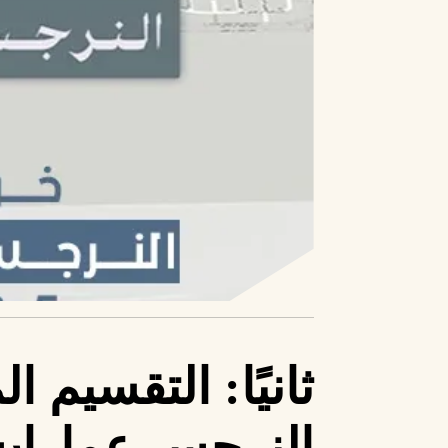
ثانيًا: التقسيم 
النرجس عمارات