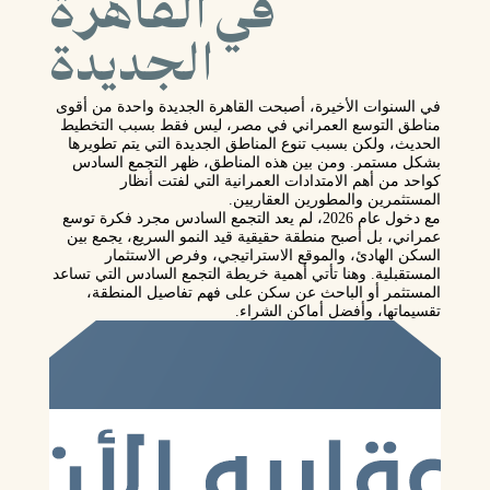
في القاهرة
الجديدة
في السنوات الأخيرة، أصبحت القاهرة الجديدة واحدة من أقوى
مناطق التوسع العمراني في مصر، ليس فقط بسبب التخطيط
الحديث، ولكن بسبب تنوع المناطق الجديدة التي يتم تطويرها
بشكل مستمر. ومن بين هذه المناطق، ظهر
التجمع السادس
كواحد من أهم الامتدادات العمرانية التي لفتت أنظار
المستثمرين والمطورين العقاريين.
مع دخول عام 2026، لم يعد التجمع السادس مجرد فكرة توسع
عمراني، بل أصبح منطقة حقيقية قيد النمو السريع، يجمع بين
السكن الهادئ، والموقع الاستراتيجي، وفرص الاستثمار
المستقبلية. وهنا تأتي أهمية
خريطة التجمع السادس
التي تساعد
المستثمر أو الباحث عن سكن على فهم تفاصيل المنطقة،
تقسيماتها، وأفضل أماكن الشراء.