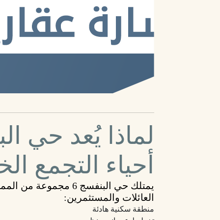
أحياء التجمع ا
يمتلك حي البنفسج 6 مجم
العائلات والمستثمرين:
منطقة سكنية هادئة