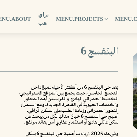
تراي
ENU.ABOUT
MENU.PROJECTS
MENU.
هب
البنفسج 6
يُعد حي البنفسج 6 من أكثر الأحياء تميزًا داخل
التجمع الخامس، حيث يجمع بين الموقع الاستراتيجي،
التخطيط العمراني الهادئ، والقرب من أهم المحاور
والخدمات الحيوية في القاهرة الجديدة. ومع استمرار
التطور العمراني وزيادة الطلب على السكن الراقي،
أصبح حي البنفسج 6 خيارًا مثاليًا لكل من يبحث عن
سكن عائلي هادئ أو استثمار عقاري آمن بعائد مرتفع.
وفي عام 2025، ازدادت أهمية حي البنفسج 6 بشكل